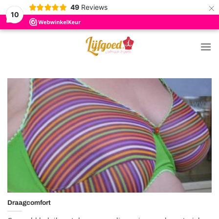
×
49
Reviews
10
Ga
naar
inhoud
Draagcomfort