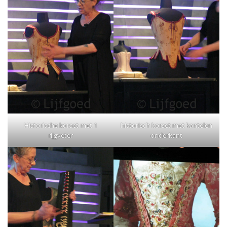
Historische korset met 1
historisch korset met kantelen
rijgveter
onderkant