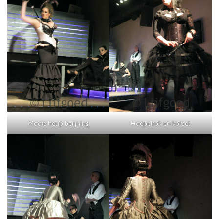
Mooie heup belijning
Hoepelrok en korset