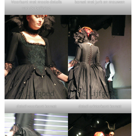
Voorkant met mooie details
korset met jurk en mouwen
van de belijning
detail voorkant korset
detail achterkant korset