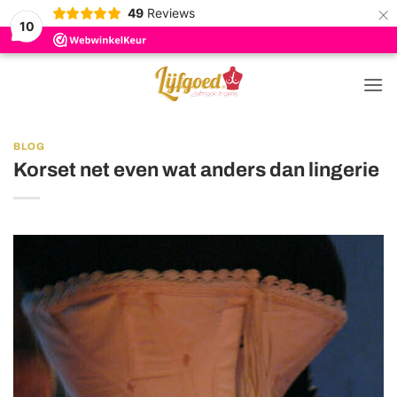
×
49
Reviews
10
Ga
naar
inhoud
BLOG
Korset net even wat anders dan lingerie