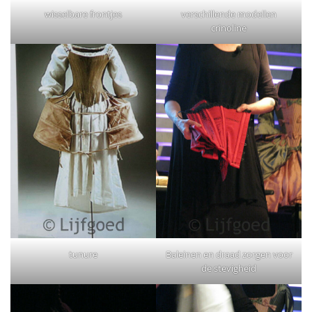
wisselbare frontjes
verschillende modellen
crinoline
tunure
Baleinen en draad zorgen voor
de stevigheid