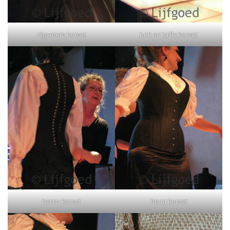
rijgveters korset
jurk en taille korset
heren korset
heup korset