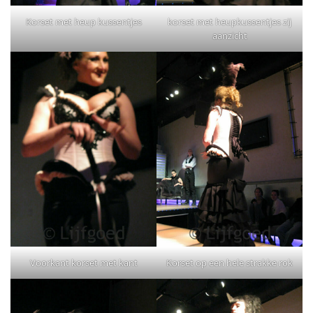
Korset met heup kussentjes
korset met heupkussentjes zij
aanzicht
Voorkant korset met kant
Korset op een hele strakke rok