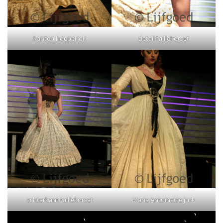
kanten hoepelrok
detail taillekorset
achterkant taillekorset
Marie Antoinette jurk