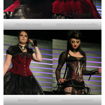
detail rijgen korset
detail belijning zie hoe verfijnt
fluweel korset
transparant hoepelrok