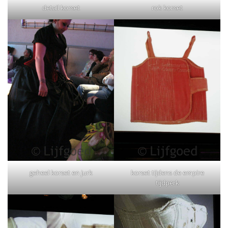
detail korset
rok korset
geheel korset en jurk
korset tijdens de empire
tijdperk