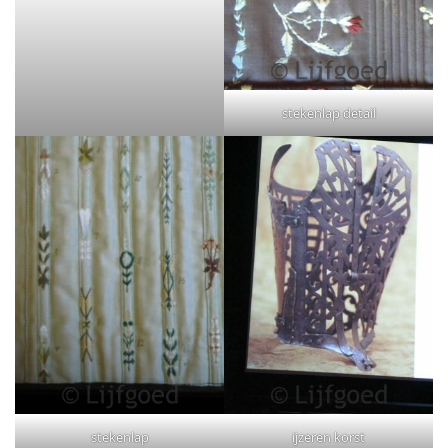
stekenlap detail
stekenlap
ijzeren korst