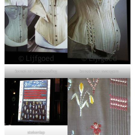
korset en borstvoeding
korset voor zwangere
stekenlap