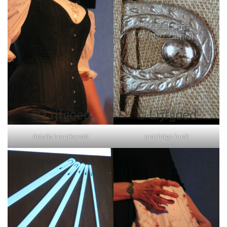
details heupkorset
prachtige busk