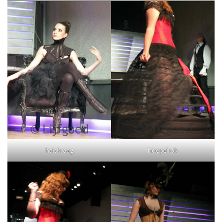
halskraag
hoepelrok