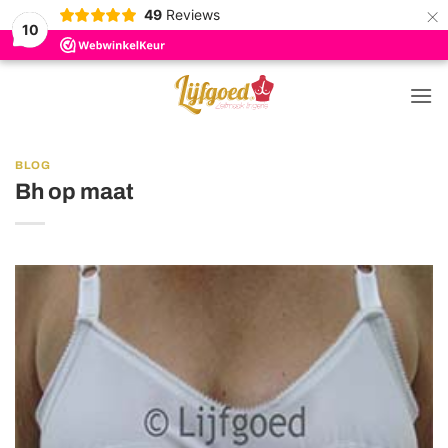
×
49
Reviews
10
Ga
naar
inhoud
BLOG
Bh op maat