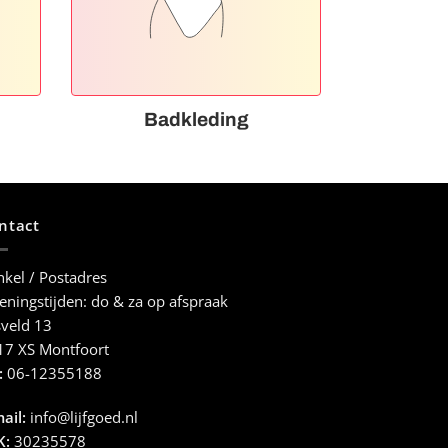
Badkleding
ntact
kel / Postadres
ningstijden: do & za op afspraak
veld 13
17 XS Montfoort
:
06-12355188
ail:
info@lijfgoed.nl
K:
30235578