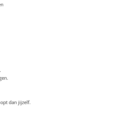
en
.
.
gen.
opt dan jijzelf.