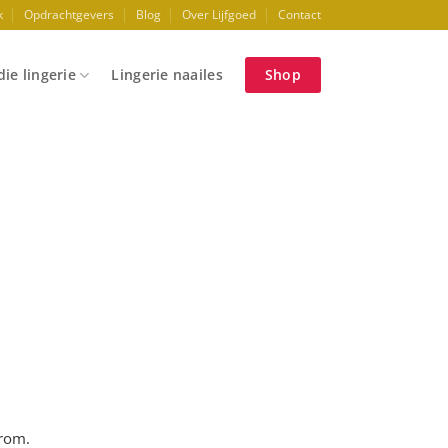
k
Opdrachtgevers
Blog
Over Lijfgoed
Contact
ie lingerie
Lingerie naailes
Shop
arom.