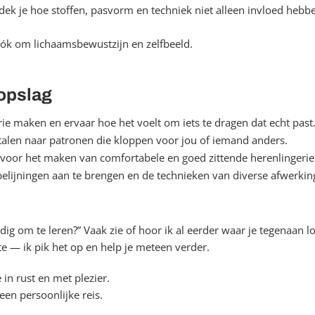
ntdek je hoe stoffen, pasvorm en techniek niet alleen invloed hebb
óók om lichaamsbewustzijn en zelfbeeld.
opslag
rie maken en ervaar hoe het voelt om iets te dragen dat echt past
talen naar patronen die kloppen voor jou of iemand anders.
oor het maken van comfortabele en goed zittende herenlingerie
elijningen aan te brengen en de technieken van diverse afwerkin
odig om te leren?” Vaak zie of hoor ik al eerder waar je tegenaan lo
lte — ik pik het op en help je meteen verder.
e in rust en met plezier.
een persoonlijke reis.