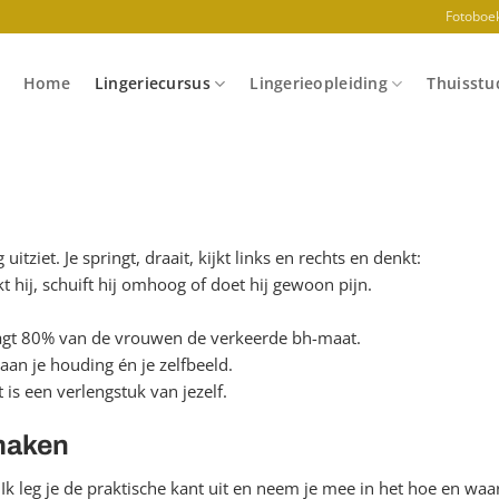
Fotoboe
Home
Lingeriecursus
Lingerieopleiding
Thuisstud
tziet. Je springt, draait, kijkt links en rechts en denkt:
t hij, schuift hij omhoog of doet hij gewoon pijn.
aagt 80% van de vrouwen de verkeerde bh-maat.
aan je houding én je zelfbeeld.
 is een verlengstuk van jezelf.
 maken
n. Ik leg je de praktische kant uit en neem je mee in het hoe en wa