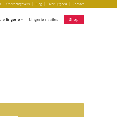
k
Opdrachtgevers
Blog
Over Lijfgoed
Contact
ie lingerie
Lingerie naailes
Shop