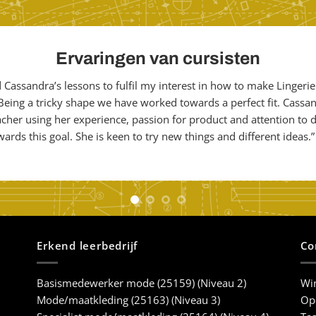
Ervaringen van cursisten
d Cassandra’s lessons to fulfil my interest in how to make Lingerie
Being a tricky shape we have worked towards a perfect fit. Cassan
cher using her experience, passion for product and attention to d
ards this goal. She is keen to try new things and different ideas.”
Erkend leerbedrijf
Co
Basismedewerker mode (25159) (Niveau 2)
Win
Mode/maatkleding (25163) (Niveau 3)
Ope