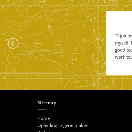
“I joine
myself. 
good tea
work tow
Sitemap
Home
Opleiding lingerie maken