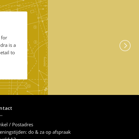
 for
dra is a
etail to
ntact
kel / Postadres
ningstijden: do & za op afspraak